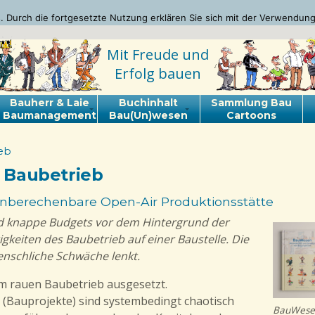
 Durch die fortgesetzte Nutzung erklären Sie sich mit der Verwendung
Mit Freude und
Erfolg bauen
Bauherr & Laie
Buchinhalt
Sammlung Bau
Baumanagement
Bau(Un)wesen
Cartoons
ieb
r Baubetrieb
 unberechenbare Open-Air Produktionsstätte
d knappe Budgets vor dem Hintergrund der
igkeiten des Baubetrieb auf einer Baustelle. Die
enschliche Schwäche lenkt.
em rauen Baubetrieb ausgesetzt.
Bauprojekte) sind systembedingt chaotisch
BauWesen