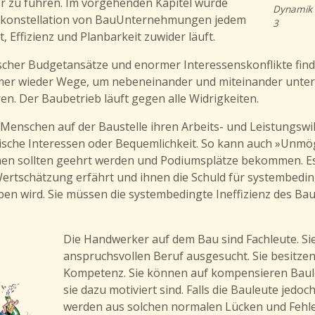
r zu führen. Im vorgehenden Kapitel wurde
Dynamik 
ndkonstellation von BauUnternehmungen jedem
3
 Effizienz und Planbarkeit zuwider läuft.
tischer Budgetansätze und enormer Interessenskonflikte fin
er wieder Wege, um nebeneinander und miteinander unter
n. Der Baubetrieb läuft gegen alle Widrigkeiten.
e Menschen auf der Baustelle ihren Arbeits- und Leistungsw
stische Interessen oder Bequemlichkeit. So kann auch »Unmö
n sollten geehrt werden und Podiumsplätze bekommen. Es is
Wertschätzung erfährt und ihnen die Schuld für systembedi
n wird. Sie müssen die systembedingte Ineffizienz des B
Die Handwerker auf dem Bau sind Fachleute. Si
anspruchsvollen Beruf ausgesucht. Sie besitzen
Kompetenz. Sie können auf kompensieren Baule
sie dazu motiviert sind. Falls die Bauleute jedoc
werden aus solchen normalen Lücken und Fehle