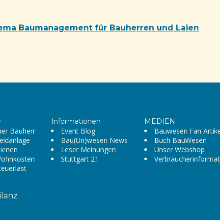
ema Baumanagement für Bauherren und Laien
e
Informationen
MEDIEN:
her Bauherr
Event Blog
Bauwesen Fan Artike
eldanlage
Bau(Un)wesen News
Buch BauWesen
ienen
Leser Meinungen
Unser Webshop
Wohnkosten
Stuttgart 21
Verbraucherinformat
teuerlast
ilanz