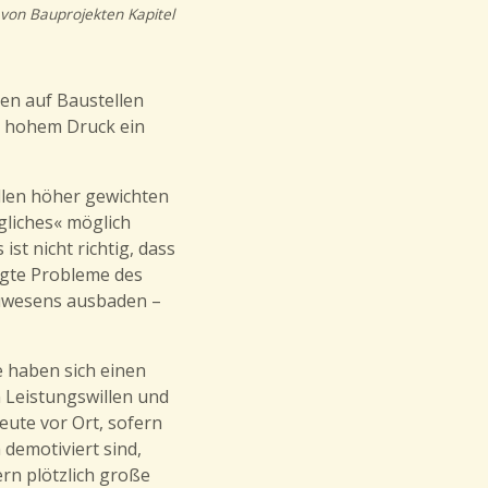
von Bauprojekten Kapitel
den auf Baustellen
 hohem Druck ein
illen höher gewichten
gliches« möglich
t nicht richtig, dass
ngte Probleme des
auwesens ausbaden –
e haben sich einen
 Leistungswillen und
ute vor Ort, sofern
h demotiviert sind,
rn plötzlich große