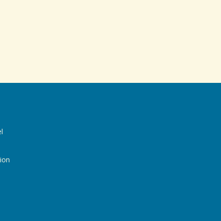
l
ion