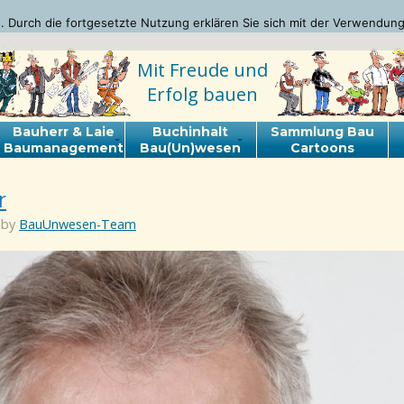
 Durch die fortgesetzte Nutzung erklären Sie sich mit der Verwendung
Mit Freude und
Erfolg bauen
Bauherr & Laie
Buchinhalt
Sammlung Bau
Baumanagement
Bau(Un)wesen
Cartoons
r
 by
BauUnwesen-Team