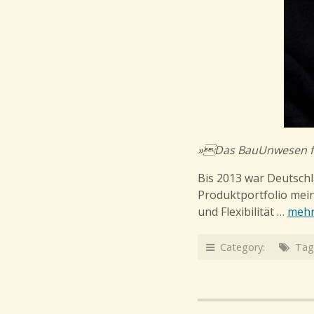
»Das BauUnwesen f
Bis 2013 war Deutschl
Produktportfolio mei
und Flexibilität …
meh
Category:
Tag