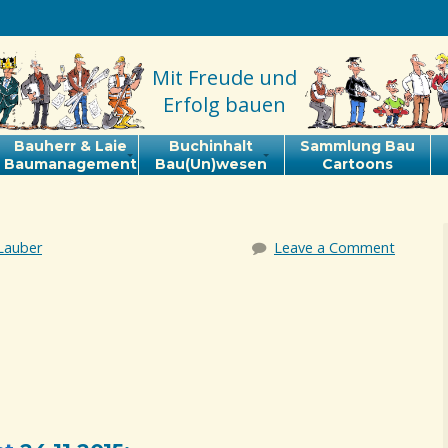
Mit Freude und
Erfolg bauen
Bauherr & Laie
Buchinhalt
Sammlung Bau
Baumanagement
Bau(Un)wesen
Cartoons
Lauber
Leave a Comment