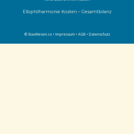
Elbphilharmonie Kosten – Gesamtbilanz
© BauWesen.co •
Impressum
•
AGB
•
Datenschutz